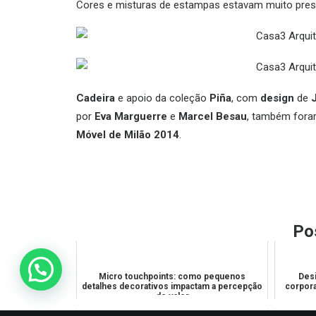
Cores e misturas de estampas estavam muito pre
Cadeira
e apoio da coleção
Piña
, com
design
de
por
Eva Marguerre
e
Marcel Besau
, também fora
Móvel de Milão 2014
.
Po
Micro touchpoints: como pequenos
Desi
detalhes decorativos impactam a percepção
corporat
de valor