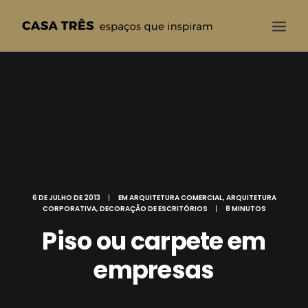
CASA TRÊS
QUEM SOMOS
SOLUÇÕES
PROJETOS
BLOG
6 DE JULHO DE 2013
|
EM
ARQUITETURA COMERCIAL
,
ARQUITETURA
CONTATO
CORPORATIVA
,
DECORAÇÃO DE ESCRITÓRIOS
|
8 MINUTOS
Piso ou carpete em
empresas