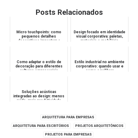
Posts Relacionados
Micro touchpoints: como
Design focado em identidade
pequenos detalhes
visual corporativa: paletas,
decorativos impactam a
materiais e mobiliário
percepção de valor
Como adaptar o estilo de
Estilo industrial no ambiente
decoração para diferentes
corporativo: quando usar e
culturas empresariais
como equilibrar
Soluções acústicas
integradas ao design: menos
ruído, mais produtividade
ARQUITETURA PARA EMPRESAS
ARQUITETURA PARA ESCRITÓRIOS
PROJETOS ARQUITETÔNICOS
PROJETOS PARA EMPRESAS