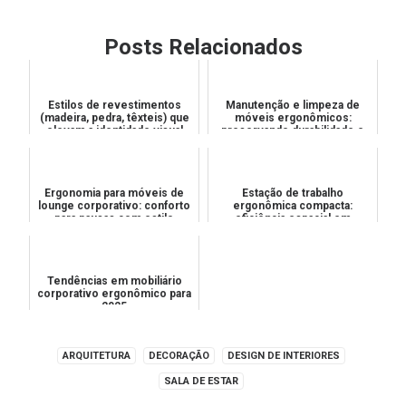
Posts Relacionados
Estilos de revestimentos
Manutenção e limpeza de
(madeira, pedra, têxteis) que
móveis ergonômicos:
elevam a identidade visual
preservando durabilidade e
higiene no ambiente de
trabal...
Ergonomia para móveis de
Estação de trabalho
lounge corporativo: conforto
ergonômica compacta:
para pausas com estilo
eficiência espacial em
escritórios pequenos
Tendências em mobiliário
corporativo ergonômico para
2025
ARQUITETURA
DECORAÇÃO
DESIGN DE INTERIORES
SALA DE ESTAR