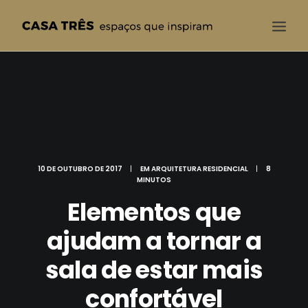
CASA TRÊS
QUEM SOMOS
SOLUÇÕES
PROJETOS
10 DE OUTUBRO DE 2017
|
EM
ARQUITETURA RESIDENCIAL
|
8
BLOG
MINUTOS
Elementos que
CONTATO
ajudam a tornar a
sala de estar mais
confortável