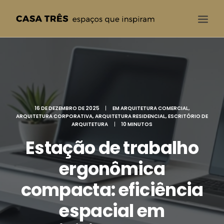
CASA TRÊS
QUEM SOMOS
SOLUÇÕES
16 DE DEZEMBRO DE 2025
|
EM
ARQUITETURA COMERCIAL
,
PROJETOS
ARQUITETURA CORPORATIVA
,
ARQUITETURA RESIDENCIAL
,
ESCRITÓRIO DE
ARQUITETURA
|
10 MINUTOS
BLOG
Estação de trabalho
CONTATO
ergonômica
compacta: eficiência
espacial em