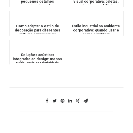
pequenos detalhes
visual corporativa: paletas,
decorativos impactam a
materiais e mobiliário
percepção de valor
Como adaptar o estilo de
Estilo industrial no ambiente
decoração para diferentes
corporativo: quando usar e
culturas empresariais
como equilibrar
Soluções acústicas
integradas ao design: menos
ruído, mais produtividade