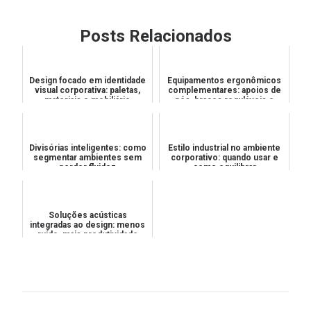
Posts Relacionados
Design focado em identidade
Equipamentos ergonômicos
visual corporativa: paletas,
complementares: apoios de
materiais e mobiliário
pés, braços reguláveis e
suportes para monitores
Divisórias inteligentes: como
Estilo industrial no ambiente
segmentar ambientes sem
corporativo: quando usar e
perder fluidez
como equilibrar
Soluções acústicas
integradas ao design: menos
ruído, mais produtividade