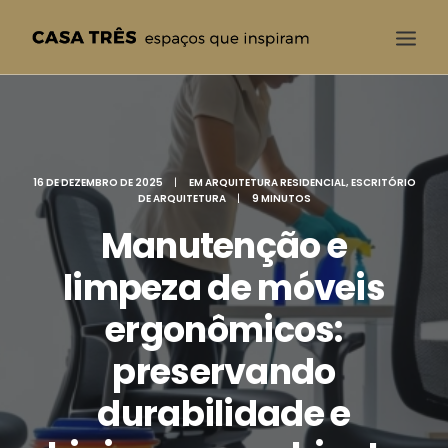
CASA TRÊS
QUEM SOMOS
16 DE DEZEMBRO DE 2025
|
EM
ARQUITETURA RESIDENCIAL
,
ESCRITÓRIO
SOLUÇÕES
DE ARQUITETURA
|
9 MINUTOS
PROJETOS
Manutenção e
BLOG
limpeza de móveis
CONTATO
ergonômicos:
preservando
durabilidade e