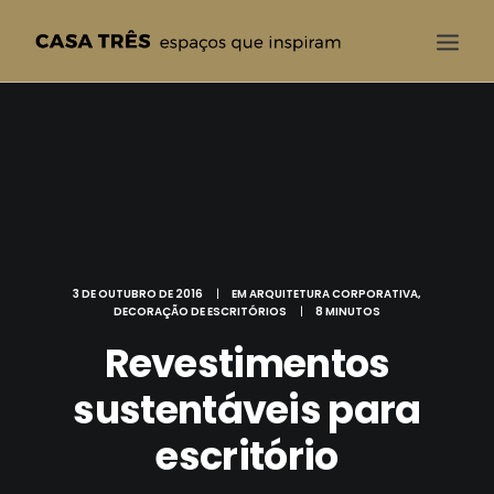
CASA TRÊS
QUEM SOMOS
SOLUÇÕES
PROJETOS
BLOG
3 DE OUTUBRO DE 2016
|
EM
ARQUITETURA CORPORATIVA
,
DECORAÇÃO DE ESCRITÓRIOS
|
8 MINUTOS
CONTATO
Revestimentos
sustentáveis para
escritório