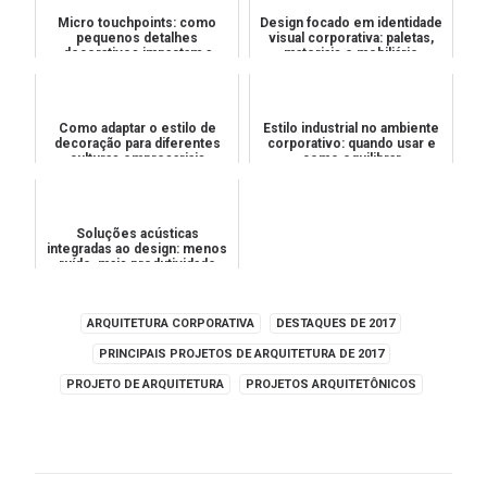
Micro touchpoints: como
Design focado em identidade
pequenos detalhes
visual corporativa: paletas,
decorativos impactam a
materiais e mobiliário
percepção de valor
Como adaptar o estilo de
Estilo industrial no ambiente
decoração para diferentes
corporativo: quando usar e
culturas empresariais
como equilibrar
Soluções acústicas
integradas ao design: menos
ruído, mais produtividade
ARQUITETURA CORPORATIVA
DESTAQUES DE 2017
PRINCIPAIS PROJETOS DE ARQUITETURA DE 2017
PROJETO DE ARQUITETURA
PROJETOS ARQUITETÔNICOS