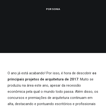
POR
SONIA
O ano já está acabando! Por isso, é hora de descobrir
os
principais projetos de arquitetura de 2017
. Muito se
produziu na área este ano, apesar da recessão
econômica pela qual o mundo todo passa. Além disso, os
concursos e premiações de arquitetura continuam em
alta, destacando e pontuando escritórios e profissionais