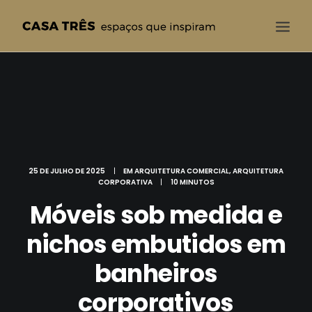
CASA TRÊS
QUEM SOMOS
SOLUÇÕES
PROJETOS
25 DE JULHO DE 2025
|
EM
ARQUITETURA COMERCIAL
,
ARQUITETURA
BLOG
CORPORATIVA
|
10 MINUTOS
Móveis sob medida e
CONTATO
nichos embutidos em
banheiros
corporativos