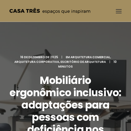
CASA TRÊS
QUEM SOMOS
SOLUÇÕES
16 DE DEZEMBRO DE 2025
|
EM
ARQUITETURA COMERCIAL
,
ARQUITETURA CORPORATIVA
,
ESCRITÓRIO DE ARQUITETURA
|
10
PROJETOS
MINUTOS
Mobiliário
BLOG
CONTATO
ergonômico inclusivo:
adaptações para
pessoas com
deficiência nos