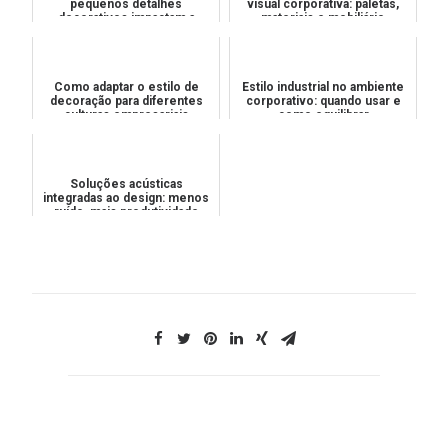
pequenos detalhes
visual corporativa: paletas,
decorativos impactam a
materiais e mobiliário
percepção de valor
Como adaptar o estilo de
Estilo industrial no ambiente
decoração para diferentes
corporativo: quando usar e
culturas empresariais
como equilibrar
Soluções acústicas
integradas ao design: menos
ruído, mais produtividade