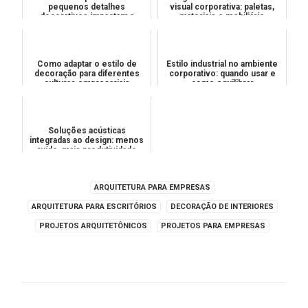
pequenos detalhes
visual corporativa: paletas,
decorativos impactam a
materiais e mobiliário
percepção de valor
Como adaptar o estilo de
Estilo industrial no ambiente
decoração para diferentes
corporativo: quando usar e
culturas empresariais
como equilibrar
Soluções acústicas
integradas ao design: menos
ruído, mais produtividade
ARQUITETURA PARA EMPRESAS
ARQUITETURA PARA ESCRITÓRIOS
DECORAÇÃO DE INTERIORES
PROJETOS ARQUITETÔNICOS
PROJETOS PARA EMPRESAS