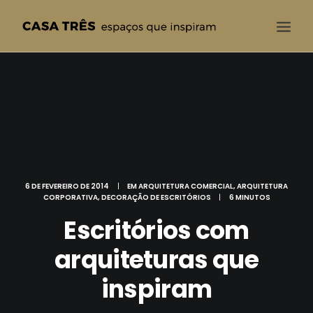
CASA TRÊS
QUEM SOMOS
SOLUÇÕES
PROJETOS
BLOG
6 DE FEVEREIRO DE 2014
|
EM
ARQUITETURA COMERCIAL
,
ARQUITETURA
CORPORATIVA
,
DECORAÇÃO DE ESCRITÓRIOS
|
6 MINUTOS
CONTATO
Escritórios com
arquiteturas que
inspiram