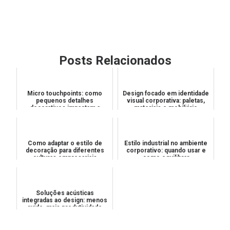
Posts Relacionados
Micro touchpoints: como
Design focado em identidade
pequenos detalhes
visual corporativa: paletas,
decorativos impactam a
materiais e mobiliário
percepção de valor
Como adaptar o estilo de
Estilo industrial no ambiente
decoração para diferentes
corporativo: quando usar e
culturas empresariais
como equilibrar
Soluções acústicas
integradas ao design: menos
ruído, mais produtividade