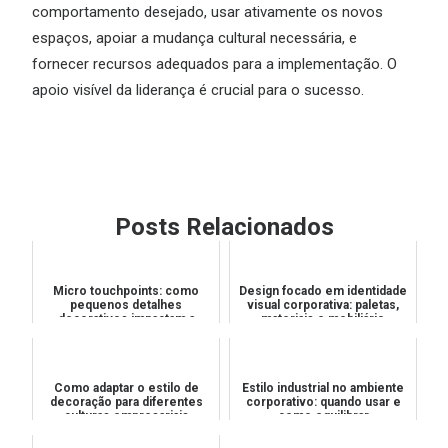
comportamento desejado, usar ativamente os novos
espaços, apoiar a mudança cultural necessária, e
fornecer recursos adequados para a implementação. O
apoio visível da liderança é crucial para o sucesso.
Posts Relacionados
Micro touchpoints: como
Design focado em identidade
pequenos detalhes
visual corporativa: paletas,
decorativos impactam a
materiais e mobiliário
percepção de valor
Como adaptar o estilo de
Estilo industrial no ambiente
decoração para diferentes
corporativo: quando usar e
culturas empresariais
como equilibrar