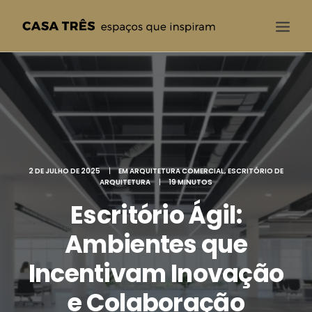
CASA TRÊS
QUEM SOMOS
SOLUÇÕES
PROJETOS
2 DE JULHO DE 2025
|
EM
ARQUITETURA COMERCIAL
,
ESCRITÓRIO DE
BLOG
ARQUITETURA
|
19 MINUTOS
Escritório Ágil:
CONTATO
Ambientes que
Incentivam Inovação
e Colaboração