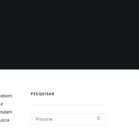
PESQUISAR
rcebem
 e
imulam
busca