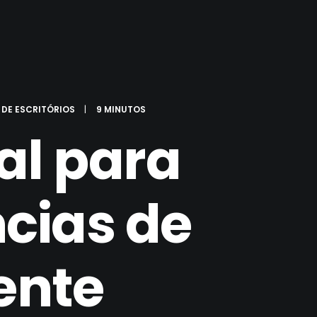
DE ESCRITÓRIOS
|
9 MINUTOS
al para
cias de
ente