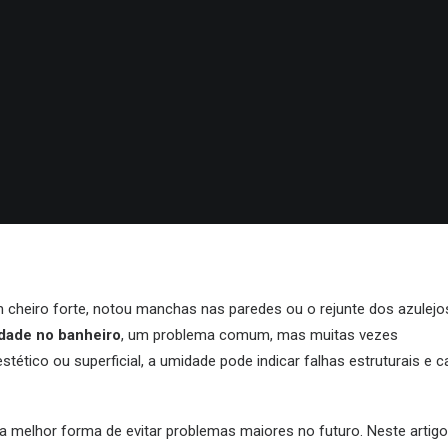
m cheiro forte, notou manchas nas paredes ou o rejunte dos azulejo
dade no banheiro
, um problema comum, mas muitas vezes
tético ou superficial, a umidade pode indicar falhas estruturais e c
 a melhor forma de evitar problemas maiores no futuro. Neste artigo