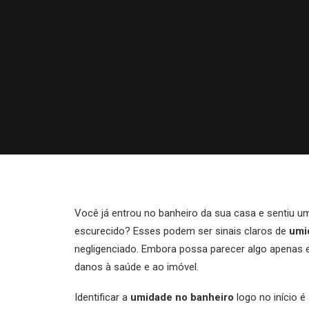
Você já entrou no banheiro da sua casa e sentiu u
escurecido? Esses podem ser sinais claros de
umi
negligenciado. Embora possa parecer algo apenas es
danos à saúde e ao imóvel.
Identificar a
umidade no banheiro
logo no início é