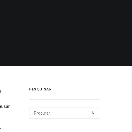
PESQUISAR
s
ausar
,