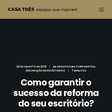
CASA TRÊS
QUEM SOMOS
SOLUÇÕES
PROJETOS
BLOG
20 DE AGOSTO DE 2019
|
EM
ARQUITETURA CORPORATIVA
,
DECORAÇÃO DE ESCRITÓRIOS
|
7 MINUTOS
CONTATO
Como garantir o
sucesso da reforma
do seu escritório?