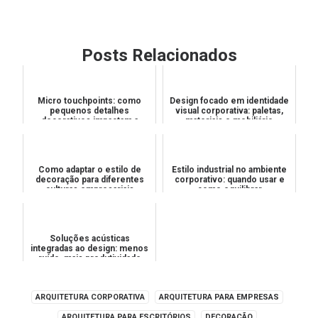
Posts Relacionados
Micro touchpoints: como
Design focado em identidade
pequenos detalhes
visual corporativa: paletas,
decorativos impactam a
materiais e mobiliário
percepção de valor
Como adaptar o estilo de
Estilo industrial no ambiente
decoração para diferentes
corporativo: quando usar e
culturas empresariais
como equilibrar
Soluções acústicas
integradas ao design: menos
ruído, mais produtividade
ARQUITETURA CORPORATIVA
ARQUITETURA PARA EMPRESAS
ARQUITETURA PARA ESCRITÓRIOS
DECORAÇÃO