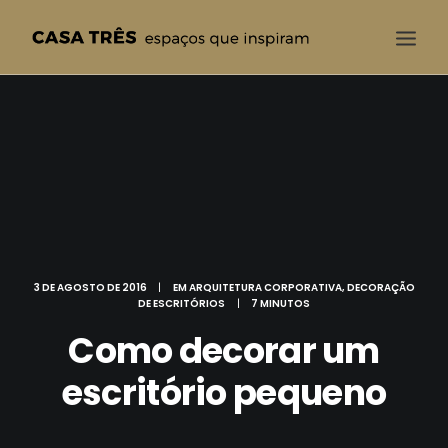
CASA TRÊS
QUEM SOMOS
SOLUÇÕES
PROJETOS
BLOG
3 DE AGOSTO DE 2016
|
EM
ARQUITETURA CORPORATIVA
,
DECORAÇÃO
CONTATO
DE ESCRITÓRIOS
|
7 MINUTOS
Como decorar um
escritório pequeno