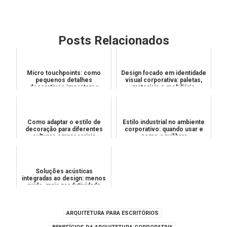
Posts Relacionados
Micro touchpoints: como
Design focado em identidade
pequenos detalhes
visual corporativa: paletas,
decorativos impactam a
materiais e mobiliário
percepção de valor
Como adaptar o estilo de
Estilo industrial no ambiente
decoração para diferentes
corporativo: quando usar e
culturas empresariais
como equilibrar
Soluções acústicas
integradas ao design: menos
ruído, mais produtividade
ARQUITETURA PARA ESCRITÓRIOS