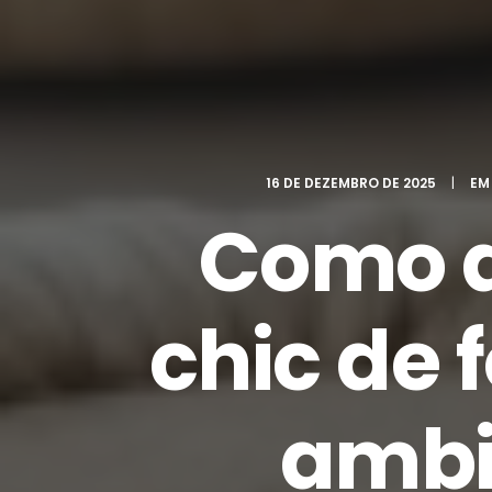
16 DE DEZEMBRO DE 2025
|
E
Como ap
chic de 
ambi