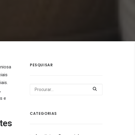
PESQUISAR
oniosa
iais
ais.
,
s e
CATEGORIAS
tes