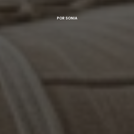
POR
SONIA