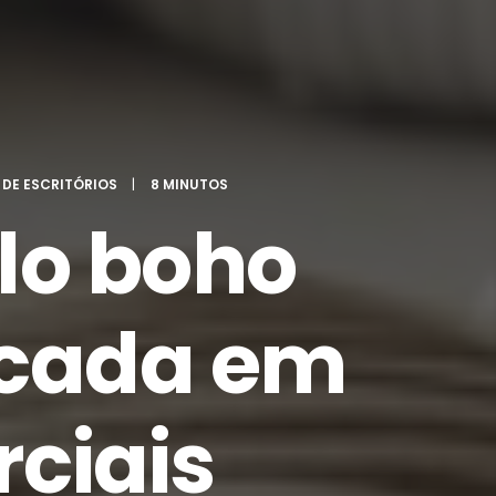
DE ESCRITÓRIOS
|
8 MINUTOS
ilo boho
ticada em
ciais