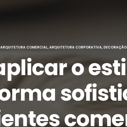
M
ARQUITETURA COMERCIAL
,
ARQUITETURA CORPORATIVA
,
DECORAÇÃO 
licar o est
forma sofis
entes comer