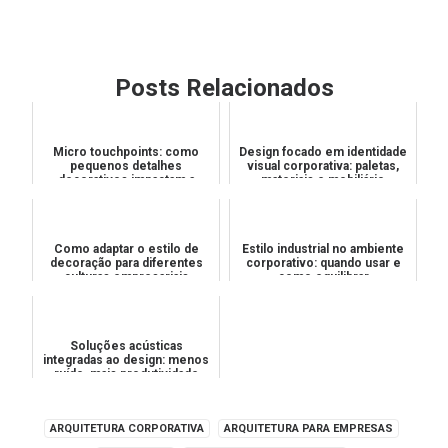
Posts Relacionados
Micro touchpoints: como
Design focado em identidade
pequenos detalhes
visual corporativa: paletas,
decorativos impactam a
materiais e mobiliário
percepção de valor
Como adaptar o estilo de
Estilo industrial no ambiente
decoração para diferentes
corporativo: quando usar e
culturas empresariais
como equilibrar
Soluções acústicas
integradas ao design: menos
ruído, mais produtividade
ARQUITETURA CORPORATIVA
ARQUITETURA PARA EMPRESAS