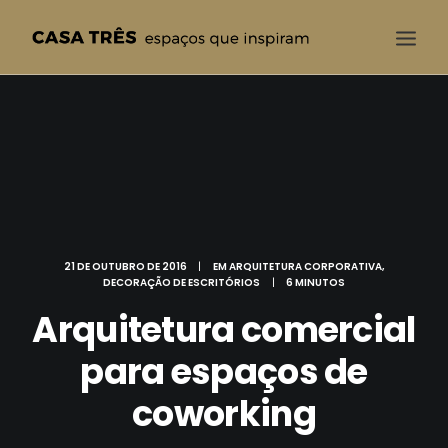
CASA TRÊS
QUEM SOMOS
SOLUÇÕES
PROJETOS
BLOG
21 DE OUTUBRO DE 2016
|
EM
ARQUITETURA CORPORATIVA
,
DECORAÇÃO DE ESCRITÓRIOS
|
6 MINUTOS
CONTATO
Arquitetura comercial
para espaços de
coworking