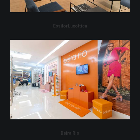
EssilorLuxottica
Beira Rio