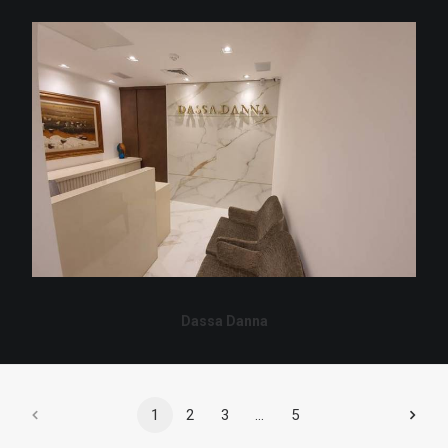
Dassa Danna
1
2
3
…
5