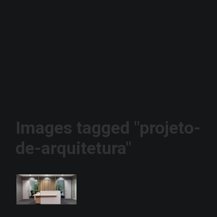
Images tagged "projeto-
de-arquitetura"