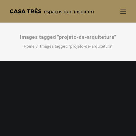
CASA TRÊS
Images tagged "projeto-de-arquitetura"
Home
Images tagged "projeto-de-arquitetura"
QUEM SOMOS
SOLUÇÕES
PROJETOS
BLOG
CONTATO