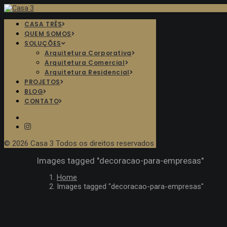
CASA TRÊS
QUEM SOMOS
SOLUÇÕES
Arquitetura Corporativa
Arquitetura Comercial
Arquitetura Residencial
PROJETOS
BLOG
CONTATO
© 2026 Casa 3
Todos os direitos reservados
Images tagged "decoracao-para-empresas"
Home
Images tagged "decoracao-para-empresas"